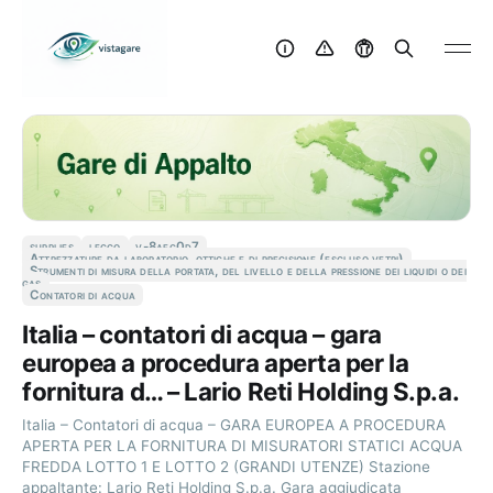
supplies
lecco
v-8aec0d7
Attrezzature da laboratorio, ottiche e di precisione (escluso vetri)
Strumenti di misura della portata, del livello e della pressione dei liquidi o dei
gas
Contatori di acqua
Italia – contatori di acqua – gara
europea a procedura aperta per la
fornitura d… – Lario Reti Holding S.p.a.
Italia – Contatori di acqua – GARA EUROPEA A PROCEDURA
APERTA PER LA FORNITURA DI MISURATORI STATICI ACQUA
FREDDA LOTTO 1 E LOTTO 2 (GRANDI UTENZE) Stazione
appaltante: Lario Reti Holding S.p.a. Gara aggiudicata