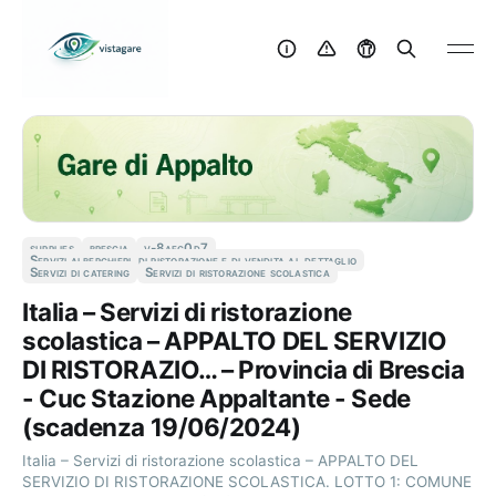
supplies
brescia
v-8aec0d7
Servizi alberghieri, di ristorazione e di vendita al dettaglio
Servizi di catering
Servizi di ristorazione scolastica
Italia – Servizi di ristorazione
scolastica – APPALTO DEL SERVIZIO
DI RISTORAZIO… – Provincia di Brescia
- Cuc Stazione Appaltante - Sede
(scadenza 19/06/2024)
Italia – Servizi di ristorazione scolastica – APPALTO DEL
SERVIZIO DI RISTORAZIONE SCOLASTICA. LOTTO 1: COMUNE