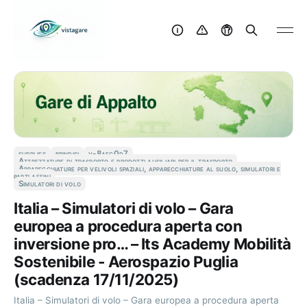
supplies
brindisi
v-8aec0d7
Attrezzature di trasporto e prodotti ausiliari per il trasporto
Apparecchiature per velivoli spaziali, apparecchiature al suolo, simulatori e
parti affini
Simulatori di volo
Italia – Simulatori di volo – Gara
europea a procedura aperta con
inversione pro… – Its Academy Mobilità
Sostenibile - Aerospazio Puglia
(scadenza 17/11/2025)
Italia – Simulatori di volo – Gara europea a procedura aperta