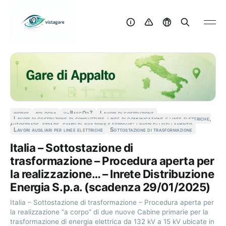
works
bologna
v-8aec0d7
Lavori di costruzione
Lavori di costruzione di condutture, linee di comunicazione e linee elettriche,
autostrade, strade, campi di aviazione e ferrovie; lavori di livellamento
Lavori ausiliari per linee elettriche
Sottostazione di trasformazione
Italia – Sottostazione di
trasformazione – Procedura aperta per
la realizzazione… – Inrete Distribuzione
Energia S.p.a. (scadenza 29/01/2025)
Italia – Sottostazione di trasformazione – Procedura aperta per
la realizzazione “a corpo” di due nuove Cabine primarie per la
trasformazione di energia elettrica da 132 kV a 15 kV ubicate in