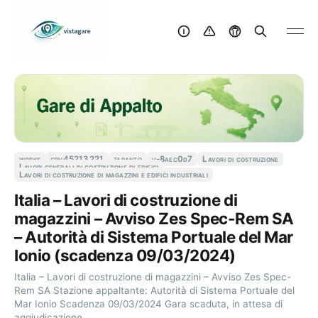
works
cpv45213221
taranto
v-8aec0d7
Lavori di costruzione
Lavori generali di costruzione di edifici
Lavori di costruzione di magazzini e edifici industriali
Italia – Lavori di costruzione di
magazzini – Avviso Zes Spec-Rem SA
– Autorità di Sistema Portuale del Mar
Ionio (scadenza 09/03/2024)
Italia – Lavori di costruzione di magazzini – Avviso Zes Spec-
Rem SA Stazione appaltante: Autorità di Sistema Portuale del
Mar Ionio Scadenza 09/03/2024 Gara scaduta, in attesa di
aggiudicazione