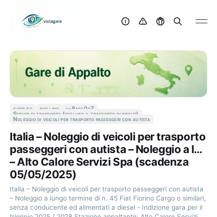
supplies
avellino
v-8aec0d7
Servizi di trasporto (escluso il trasporto di rifiuti)
Noleggio di veicoli per trasporto passeggeri con autista
Italia – Noleggio di veicoli per trasporto
passeggeri con autista – Noleggio a l…
– Alto Calore Servizi Spa (scadenza
05/05/2025)
Italia – Noleggio di veicoli per trasporto passeggeri con autista
– Noleggio a lungo termine di n. 45 Fiat Fiorino Cargo o similari,
senza conducente ed alimentati a diesel - Indizione gara per il
triennio 2025 / 2028 Stazione appaltante: Alto Calore Servizi