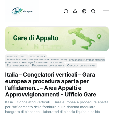
supplies
roma
v-8aec0d7
Mobili (incluso mobili da ufficio), arredamento, apparecchi elettrodomestici
(escluso illuminazione) e prodotti per pulizie
Elettrodomestici
Frigoriferi e congelatori
Congelatori verticali
Italia – Congelatori verticali – Gara
europea a procedura aperta per
l'affidamen… – Area Appalti e
Approvvigionamenti - Ufficio Gare
Italia – Congelatori verticali – Gara europea a procedura aperta
per l'affidamento della fornitura di un sistema modulare
integrato di biobanca - laboratori di biopsia liquida e solida