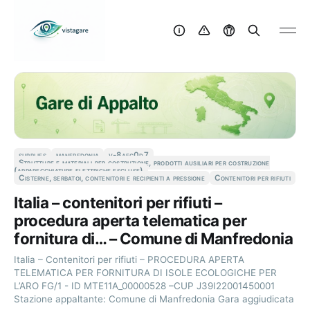
supplies
manfredonia
v-8aec0d7
Strutture e materiali per costruzione, prodotti ausiliari per costruzione
(apparecchiature elettriche escluse)
Cisterne, serbatoi, contenitori e recipienti a pressione
Contenitori per rifiuti
Italia – contenitori per rifiuti –
procedura aperta telematica per
fornitura di… – Comune di Manfredonia
Italia – Contenitori per rifiuti – PROCEDURA APERTA
TELEMATICA PER FORNITURA DI ISOLE ECOLOGICHE PER
L’ARO FG/1 - ID MTE11A_00000528 –CUP J39I22001450001
Stazione appaltante: Comune di Manfredonia Gara aggiudicata