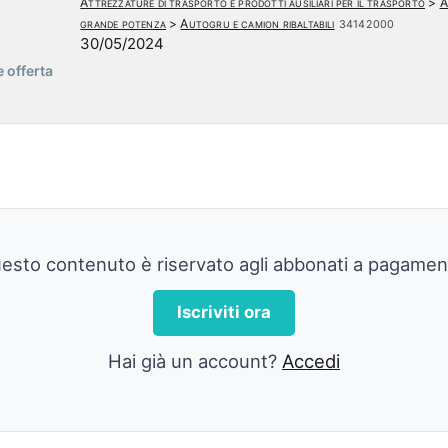
Attrezzature di trasporto e prodotti ausiliari per il trasporto
>
A
grande potenza
>
Autogru e camion ribaltabili
34142000
30/05/2024
 offerta
esto contenuto è riservato agli abbonati a pagamen
Iscriviti ora
Hai già un account?
Accedi