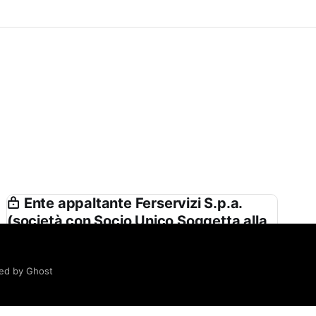
Ente appaltante Ferservizi S.p.a.
(società con Socio Unico Soggetta alla
Direzione e Coordinamento di Ferrovie
Dello Stato Italiane S.p.a.) in Nome e
per Conto di Rete Ferroviaria Italiana
ed by Ghost
Spa