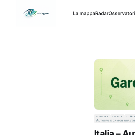
La mappa
Radar
Osservator
supplies
milano
v-8a
Autogru e camion ribaltab
Italia – 