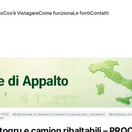
io
Cos'è Vistagare
Come funziona
Le fonti
Contatti
ec0d7
Attrezzature di trasporto e prodotti ausiliari per il trasporto
Autoveicoli di
ili
Autogru e camion ribaltabili – P