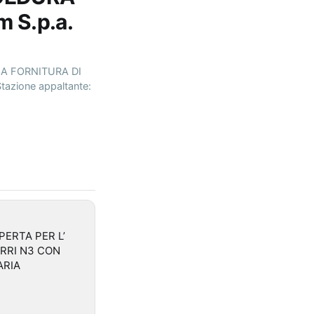
 S.p.a.
LLA FORNITURA DI
zione appaltante:
APERTA PER L’
RRI N3 CON
ARIA