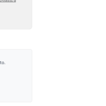
utoveicoli di
to.