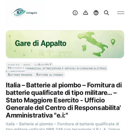
supplies
roma
v-8aec0d7
Macchine e apparecchi, attrezzature e articoli di consumo elettrici;
illuminazione
Batterie primarie
Batterie al piombo
Italia – Batterie al piombo – Fornitura di
batterie qualificate di tipo militare… –
Stato Maggiore Esercito - Ufficio
Generale del Centro di Responsabilita'
Amministrativa "e.i:"
Italia – Batterie al piombo – Fornitura di batterie qualificate di
tipo militare unificato NBB 248 con tecnologia V.R.L.A. (Valve