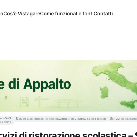
io
Cos'è Vistagare
Come funziona
Le fonti
Contatti
aec0d7
Servizi alberghieri, di ristorazione e di vendita al dettaglio
Servizi di caterin
olastica
ervizi di ristorazione scolastica 