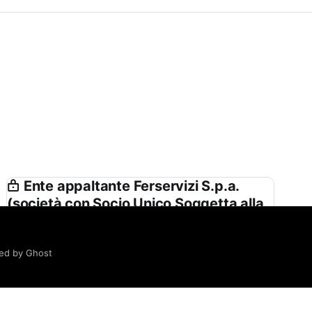
Ente appaltante Ferservizi S.p.a.
(società con Socio Unico Soggetta alla
Direzione e Coordinamento di Ferrovie
Dello Stato Italiane S.p.a.) in Proprio e
Nell’interesse delle Società del Gruppo
ed by Ghost
Fs
Ferservizi S.p.a. (società con Socio Unico