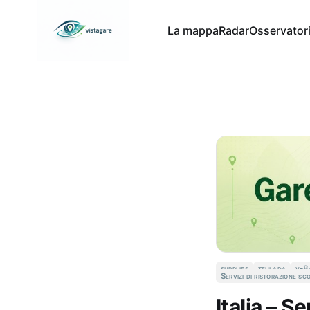
La mappa
Radar
Osservator
supplies
teulada
v-8
Servizi di ristorazione sc
Italia – S