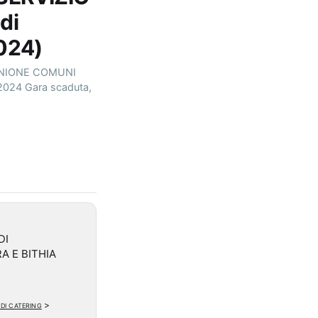
di
024)
A UNIONE COMUNI
2024 Gara scaduta,
DI
A E BITHIA
 di catering
>