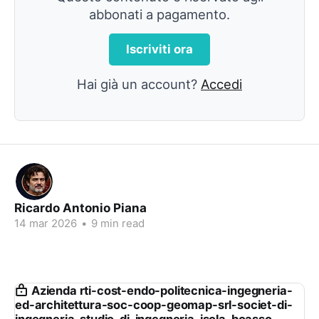
abbonati a pagamento.
Iscriviti ora
Hai già un account?
Accedi
Ricardo Antonio Piana
14 mar 2026
•
9 min read
Azienda rti-cost-endo-politecnica-ingegneria-
ed-architettura-soc-coop-geomap-srl-societ-di-
ingegneria-studio-di-ingegneria-isola-boasso-