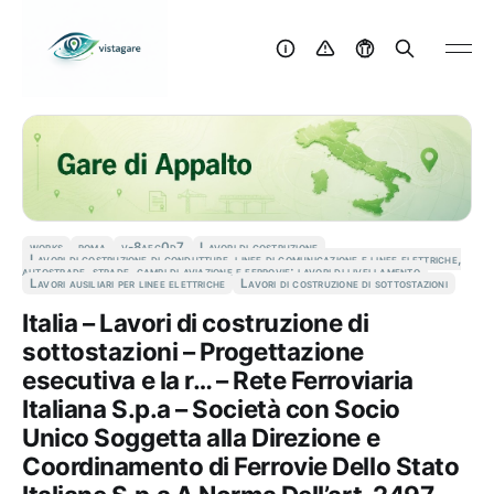
works
roma
v-8aec0d7
Lavori di costruzione
Lavori di costruzione di condutture, linee di comunicazione e linee elettriche,
autostrade, strade, campi di aviazione e ferrovie; lavori di livellamento
Lavori ausiliari per linee elettriche
Lavori di costruzione di sottostazioni
Italia – Lavori di costruzione di
sottostazioni – Progettazione
esecutiva e la r… – Rete Ferroviaria
Italiana S.p.a – Società con Socio
Unico Soggetta alla Direzione e
Coordinamento di Ferrovie Dello Stato