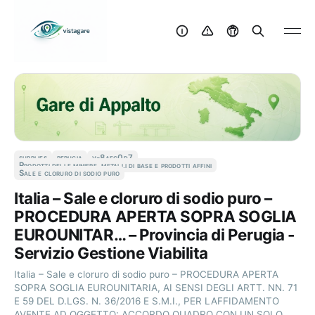
supplies
perugia
v-8aec0d7
Prodotti delle miniere, metalli di base e prodotti affini
Sale e cloruro di sodio puro
Italia – Sale e cloruro di sodio puro –
PROCEDURA APERTA SOPRA SOGLIA
EUROUNITAR… – Provincia di Perugia -
Servizio Gestione Viabilita
Italia – Sale e cloruro di sodio puro – PROCEDURA APERTA
SOPRA SOGLIA EUROUNITARIA, AI SENSI DEGLI ARTT. NN. 71
E 59 DEL D.LGS. N. 36/2016 E S.M.I., PER LAFFIDAMENTO
AVENTE AD OGGETTO: ACCORDO QUADRO CON UN SOLO